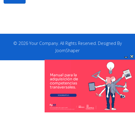
© 2026 Your Company. All Rights Reserved. Designed By
JoomShaper